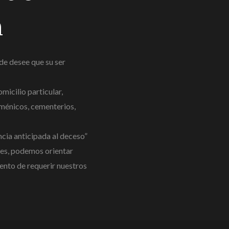
n
nde desee que su ser
micilio particular,
cuménicos, cementerios,
ncia anticipada al deceso”
es, podemos orientar
ento de requerir nuestros