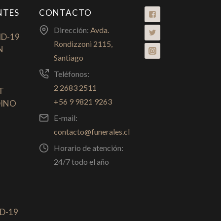
NTES
CONTACTO
Dirección:
Avda.
ID-19
Rondizzoni 2115,
N
Santiago
Teléfonos:
2 2683 2511
T
+56 9 9821 9263
DINO
E-mail:
contacto@funerales.cl
Horario de atención:
24/7 todo el año
D-19