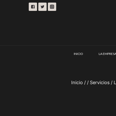
Skip
to
content
INICIO
LA EMPRES
Inicio
/
/
Servicios
/
L